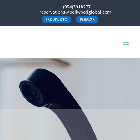
(954)3918277
reservations@bellwoodglobal.com
presupuesto
reservar